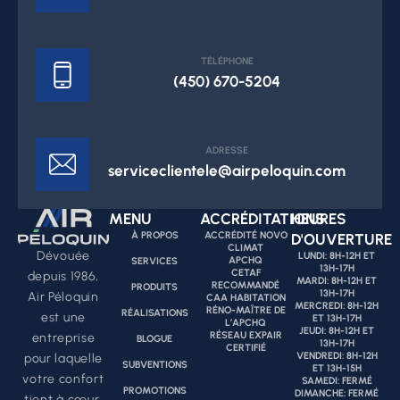
TÉLÉPHONE
(450) 670-5204
ADRESSE
serviceclientele@airpeloquin.com
MENU
ACCRÉDITATIONS
HEURES
À PROPOS
ACCRÉDITÉ NOVO
D'OUVERTURE
CLIMAT
Dévouée
LUNDI: 8H-12H ET
APCHQ
SERVICES
13H-17H
CETAF
depuis 1986,
MARDI: 8H-12H ET
RECOMMANDÉ
PRODUITS
13H-17H
Air Péloquin
CAA HABITATION
MERCREDI: 8H-12H
RÉNO-MAÎTRE DE
RÉALISATIONS
est une
ET 13H-17H
L’APCHQ
JEUDI: 8H-12H ET
RÉSEAU EXPAIR
entreprise
BLOGUE
13H-17H
CERTIFIÉ
VENDREDI: 8H-12H
pour laquelle
SUBVENTIONS
ET 13H-15H
votre confort
SAMEDI: FERMÉ
PROMOTIONS
DIMANCHE: FERMÉ
tient à cœur.