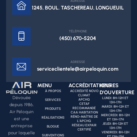
ADRESSE
1245, BOUL. TASCHEREAU, LONGUEUIL
TÉLÉPHONE
(450) 670-5204
ADRESSE
serviceclientele@airpeloquin.com
MENU
ACCRÉDITATIONS
HEURES
À PROPOS
ACCRÉDITÉ NOVO
D'OUVERTURE
CLIMAT
Dévouée
LUNDI: 8H-12H ET
APCHQ
SERVICES
13H-17H
CETAF
depuis 1986,
MARDI: 8H-12H ET
RECOMMANDÉ
PRODUITS
13H-17H
Air Péloquin
CAA HABITATION
MERCREDI: 8H-12H
RÉNO-MAÎTRE DE
RÉALISATIONS
est une
ET 13H-17H
L’APCHQ
JEUDI: 8H-12H ET
RÉSEAU EXPAIR
entreprise
BLOGUE
13H-17H
CERTIFIÉ
VENDREDI: 8H-12H
pour laquelle
SUBVENTIONS
ET 13H-15H