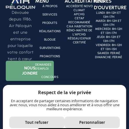
MENU
ACCRÉDITATIONS
HEURES
À PROPOS
ACCRÉDITÉ NOVO
D'OUVERTURE
CLIMAT
Dévouée
LUNDI: 8H-12H ET
APCHQ
SERVICES
13H-17H
CETAF
depuis 1986,
MARDI: 8H-12H ET
RECOMMANDÉ
PRODUITS
13H-17H
Air Péloquin
CAA HABITATION
MERCREDI: 8H-12H
RÉNO-MAÎTRE DE
RÉALISATIONS
est une
ET 13H-17H
L’APCHQ
JEUDI: 8H-12H ET
RÉSEAU EXPAIR
entreprise
BLOGUE
13H-17H
CERTIFIÉ
VENDREDI: 8H-12H
pour laquelle
SUBVENTIONS
ET 13H-15H
votre confort
SAMEDI: FERMÉ
PROMOTIONS
DIMANCHE: FERMÉ
tient à cœur.
DEMANDES
NOUS
D’EMPLOI
JOINDRE
CONCOURS
Respect de la vie privée
ENTREPRENUR CERTIFIÉ
En acceptant de partager certaines informations de navigation
avec nous, vous nous aidez à nous améliorer et à vous offrir une
meilleure expérience.
Tout refuser
Personnaliser