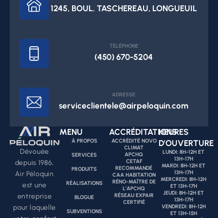
1245, BOUL. TASCHEREAU, LONGUEUIL
TÉLÉPHONE
(450) 670-5204
ADRESSE
serviceclientele@airpeloquin.com
MENU
ACCRÉDITATIONS
HEURES
À PROPOS
ACCRÉDITÉ NOVO
D'OUVERTURE
CLIMAT
Dévouée
LUNDI: 8H-12H ET
APCHQ
SERVICES
13H-17H
CETAF
depuis 1986,
MARDI: 8H-12H ET
RECOMMANDÉ
PRODUITS
13H-17H
Air Péloquin
CAA HABITATION
MERCREDI: 8H-12H
RÉNO-MAÎTRE DE
RÉALISATIONS
est une
ET 13H-17H
L’APCHQ
JEUDI: 8H-12H ET
RÉSEAU EXPAIR
entreprise
BLOGUE
13H-17H
CERTIFIÉ
VENDREDI: 8H-12H
pour laquelle
SUBVENTIONS
ET 13H-15H