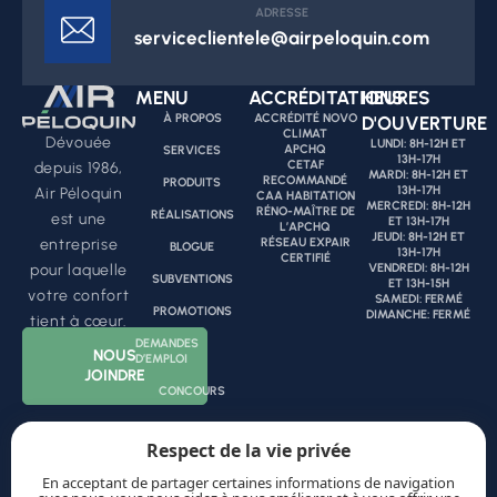
ADRESSE
serviceclientele@airpeloquin.com
MENU
ACCRÉDITATIONS
HEURES
À PROPOS
ACCRÉDITÉ NOVO
D'OUVERTURE
CLIMAT
Dévouée
LUNDI: 8H-12H ET
APCHQ
SERVICES
13H-17H
CETAF
depuis 1986,
MARDI: 8H-12H ET
RECOMMANDÉ
PRODUITS
13H-17H
Air Péloquin
CAA HABITATION
MERCREDI: 8H-12H
RÉNO-MAÎTRE DE
RÉALISATIONS
est une
ET 13H-17H
L’APCHQ
JEUDI: 8H-12H ET
RÉSEAU EXPAIR
entreprise
BLOGUE
13H-17H
CERTIFIÉ
VENDREDI: 8H-12H
pour laquelle
SUBVENTIONS
ET 13H-15H
votre confort
SAMEDI: FERMÉ
PROMOTIONS
DIMANCHE: FERMÉ
tient à cœur.
DEMANDES
NOUS
D’EMPLOI
JOINDRE
CONCOURS
Respect de la vie privée
ENTREPRENUR CERTIFIÉ
En acceptant de partager certaines informations de navigation