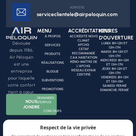
ADRESSE
serviceclientele@airpeloquin.com
MENU
ACCRÉDITATIONS
HEURES
À PROPOS
ACCRÉDITÉ NOVO
D'OUVERTURE
CLIMAT
Dévouée
LUNDI: 8H-12H ET
APCHQ
SERVICES
13H-17H
CETAF
depuis 1986,
MARDI: 8H-12H ET
RECOMMANDÉ
PRODUITS
13H-17H
Air Péloquin
CAA HABITATION
MERCREDI: 8H-12H
RÉNO-MAÎTRE DE
RÉALISATIONS
est une
ET 13H-17H
L’APCHQ
JEUDI: 8H-12H ET
RÉSEAU EXPAIR
entreprise
BLOGUE
13H-17H
CERTIFIÉ
VENDREDI: 8H-12H
pour laquelle
SUBVENTIONS
ET 13H-15H
votre confort
SAMEDI: FERMÉ
PROMOTIONS
DIMANCHE: FERMÉ
tient à cœur.
DEMANDES
NOUS
D’EMPLOI
JOINDRE
CONCOURS
Respect de la vie privée
ENTREPRENUR CERTIFIÉ