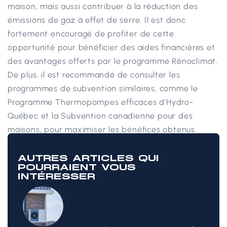
maison, mais aussi contribuer à la réduction des
émissions de gaz à effet de serre. Il est donc
fortement encouragé de profiter de cette
opportunité pour bénéficier des aides financières et
des avantages offerts par le programme Rénoclimat.
De plus, il est recommandé de consulter les
programmes de subvention similaires, comme le
Programme Thermopompes efficaces d’Hydro-
Québec et la Subvention canadienne pour des
maisons, pour maximiser les bénéfices obtenus.
AUTRES ARTICLES QUI
POURRAIENT VOUS
INTÉRESSER