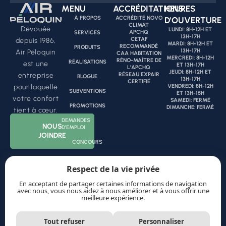
MENU
ACCRÉDITATIONS
HEURES
À PROPOS
ACCRÉDITÉ NOVO
D'OUVERTURE
CLIMAT
Dévouée
LUNDI: 8H-12H ET
APCHQ
SERVICES
13H-17H
CETAF
depuis 1986,
MARDI: 8H-12H ET
RECOMMANDÉ
PRODUITS
13H-17H
Air Péloquin
CAA HABITATION
MERCREDI: 8H-12H
RÉNO-MAÎTRE DE
RÉALISATIONS
est une
ET 13H-17H
L’APCHQ
JEUDI: 8H-12H ET
RÉSEAU EXPAIR
entreprise
BLOGUE
13H-17H
CERTIFIÉ
VENDREDI: 8H-12H
pour laquelle
SUBVENTIONS
ET 13H-15H
votre confort
SAMEDI: FERMÉ
PROMOTIONS
DIMANCHE: FERMÉ
tient à cœur.
DEMANDES
NOUS
D’EMPLOI
JOINDRE
CONCOURS
Respect de la vie privée
ENTREPRENUR CERTIFIÉ
En acceptant de partager certaines informations de navigation
avec nous, vous nous aidez à nous améliorer et à vous offrir une
meilleure expérience.
Tout refuser
Personnaliser