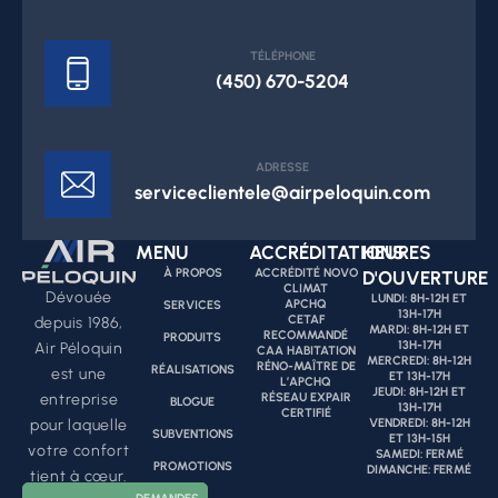
TÉLÉPHONE
(450) 670-5204
ADRESSE
serviceclientele@airpeloquin.com
MENU
ACCRÉDITATIONS
HEURES
À PROPOS
ACCRÉDITÉ NOVO
D'OUVERTURE
CLIMAT
Dévouée
LUNDI: 8H-12H ET
APCHQ
SERVICES
13H-17H
CETAF
depuis 1986,
MARDI: 8H-12H ET
RECOMMANDÉ
PRODUITS
13H-17H
Air Péloquin
CAA HABITATION
MERCREDI: 8H-12H
RÉNO-MAÎTRE DE
RÉALISATIONS
est une
ET 13H-17H
L’APCHQ
JEUDI: 8H-12H ET
RÉSEAU EXPAIR
entreprise
BLOGUE
13H-17H
CERTIFIÉ
VENDREDI: 8H-12H
pour laquelle
SUBVENTIONS
ET 13H-15H
votre confort
SAMEDI: FERMÉ
PROMOTIONS
DIMANCHE: FERMÉ
tient à cœur.