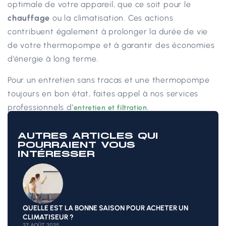
optimale de votre appareil, que ce soit pour le
chauffage
ou la climatisation. Ces actions
contribuent également à prolonger la durée de vie
de votre thermopompe et à garantir des économies
d’énergie à long terme.
Pour un entretien sans tracas et une thermopompe
toujours en bon état, faites appel à nos services
professionnels d’
.
entretien et filtration
AUTRES ARTICLES QUI
POURRAIENT VOUS
INTÉRESSER
QUELLE EST LA BONNE SAISON POUR ACHETER UN
CLIMATISEUR ?
27 AOÛT 2025