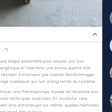
ne étape essentielle pour assurer son bon
rgétique et maintenir une bonne qualité d’air
s hésitent à intervenir par crainte d’endommager
toyage inadéquat qui nuit à long terme au système.
 nettoyer une thermopompe murale ne nécessite pas
nces techniques avancées. En revanche, cela
ent être entretenues soi-même, quelles méthodes
bsolument être évitées.