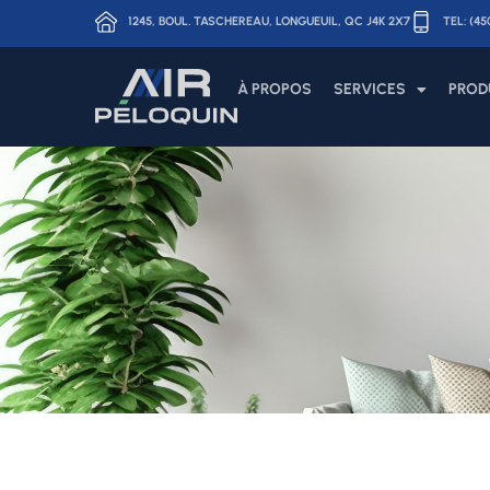
1245, BOUL. TASCHEREAU, LONGUEUIL, QC J4K 2X7
TEL: (4
À PROPOS
SERVICES
PROD