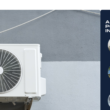
A
P
I