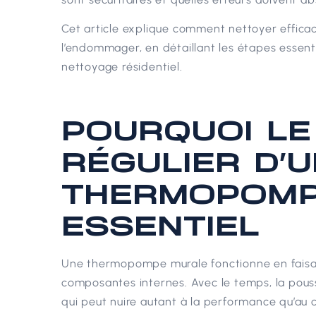
Cet article explique comment nettoyer effi
l’endommager, en détaillant les étapes essentie
nettoyage résidentiel.
POURQUOI LE
RÉGULIER D’
THERMOPOMP
ESSENTIEL
Une thermopompe murale fonctionne en faisant
composantes internes. Avec le temps, la poussi
qui peut nuire autant à la performance qu’au 