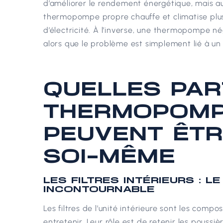
d’améliorer le rendement énergétique, mais aus
thermopompe propre chauffe et climatise pl
d’électricité.
À l’inverse, une thermopompe nég
alors que le problème est simplement lié à un
QUELLES PAR
THERMOPOMP
PEUVENT ÊTR
SOI-MÊME
LES FILTRES INTÉRIEURS : L
INCONTOURNABLE
Les filtres de l’unité intérieure sont les comp
entretenir. Leur rôle est de retenir les poussiè