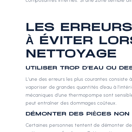
composantes internes.
Si une zone semble diff
LES ERREUR
À ÉVITER LOR
NETTOYAGE
UTILISER TROP D’EAU OU DE
L’une des erreurs les plus courantes consiste à
vaporiser de grandes quantités d’eau à l’intéri
mécaniques d’une thermopompe sont sensibles 
peut entraîner des dommages coûteux.
DÉMONTER DES PIÈCES NON 
Certaines personnes tentent de démonter de