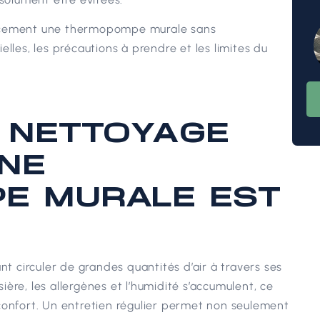
cacement une thermopompe murale sans
lles, les précautions à prendre et les limites du
 NETTOYAGE
UNE
E MURALE EST
 circuler de grandes quantités d’air à travers ses
ère, les allergènes et l’humidité s’accumulent, ce
confort.
Un entretien régulier permet non seulement